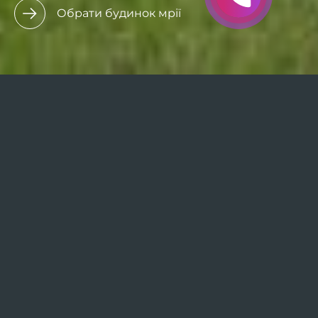
Обрати будинок мрії
Inwood
- проєкт у форматі котеджного містечка
преміум-класу посеред лісу в селищі Козин, що
в історичному районі Конча-Заспа в передмісті
Києва, розташований на території колишньої
бази відпочинку.
Детальніше