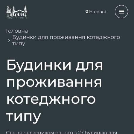
На мапі
Головна
Будинки для проживання котеджного
типу
Будинки для
проживання
котеджного
типу
Станьте власником одного з 27 будинків для