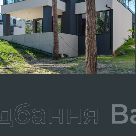
бання
Вар