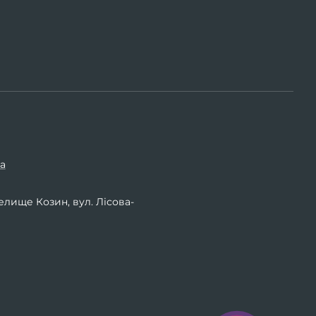
a
елище Козин, вул. Лісова-