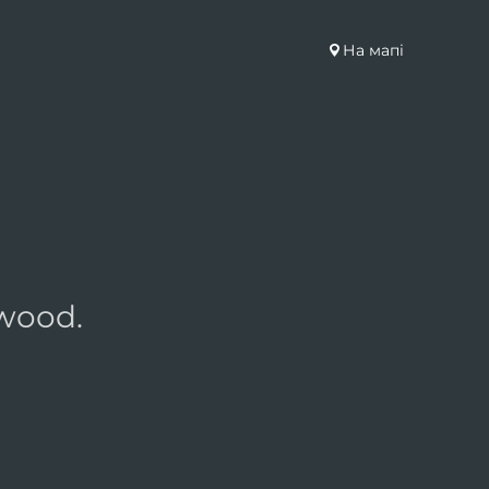
На мапі
nwood.