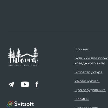
Про нас
Будинки для прож
котеджного типу
Інфраструктура
Умови купівлі
Про забудовника
Новини
Фотогалерея